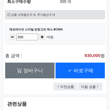
최소구매수량
300 개
상품 선택옵션 0 개, 추가옵션 0 개
선택된 옵션
에코라이프 스마일 반짇고리 박스 BC004
수량
감소
증가
+0원
총 금액 :
원
930,000
장바구니
바로구매
에코라이프 심플 여행용 
에코라이프
이전상품
다음 상품
관련상품