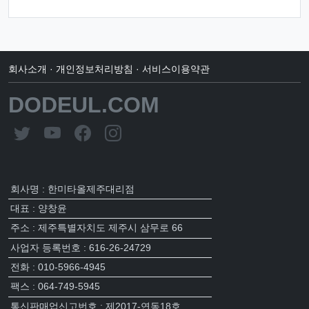
회사소개
·
개인정보처리방침
·
서비스이용약관
DODEUL.COM
회사명 : 한미타올제주대리점
대표 : 양창윤
주소 : 제주특별자치도 제주시 삼무로 66
사업자 등록번호 : 616-26-24729
전화 : 010-5966-4945
팩스 : 064-749-5945
통신판매업신고번호 : 제2017-연동18호