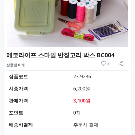
요약정보
에코라이프 스마일 반짇고리 박스 BC004
위시리스트
상품평 0 개
0
sns 
상품코드
23-9236
시중가격
6,200원
판매가격
3,100원
포인트
0점
배송비결제
주문시 결제