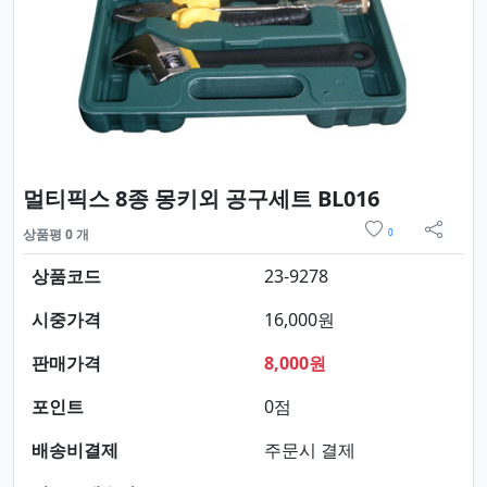
요약정보 및
멀티픽스 8종 몽키외 공구세트 BL016
위시리스트
상품평 0 개
0
sns 
상품코드
23-9278
시중가격
16,000원
판매가격
8,000원
포인트
0점
배송비결제
주문시 결제