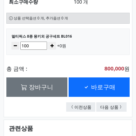
최소구매수량
100 개
상품 선택옵션 0 개, 추가옵션 0 개
선택된 옵션
멀티픽스 8종 몽키외 공구세트 BL016
수량
감소
증가
+0원
총 금액 :
원
800,000
장바구니
바로구매
멀티픽스 12P 소형 공구
멀티픽스 
이전상품
다음 상품
관련상품