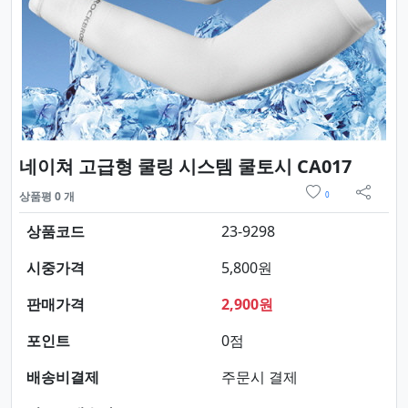
요약정
네이쳐 고급형 쿨링 시스템 쿨토시 CA017
위시리스트
상품평 0 개
0
sns 
상품코드
23-9298
시중가격
5,800원
판매가격
2,900원
포인트
0점
배송비결제
주문시 결제