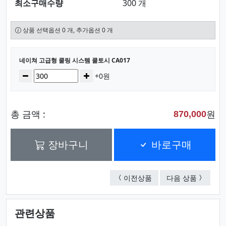
최소구매수량
300 개
상품 선택옵션 0 개, 추가옵션 0 개
선택된 옵션
네이쳐 고급형 쿨링 시스템 쿨토시 CA017
수량
감소
증가
+0원
총 금액 :
원
870,000
장바구니
바로구매
네이쳐 현대문양 고급 쿨
네이쳐 고
이전상품
다음 상품
관련상품