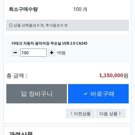
최소구매수량
100 개
상품 선택옵션 0 개, 추가옵션 0 개
선택된 옵션
카테크 자동차 음악저장 무손실 USB 2.0 CA245
수량
감소
증가
+0원
총 금액 :
원
1,150,000
장바구니
바로구매
아트텍 USB 3.0 4포트
모던오피스
이전상품
다음 상품
관련상품