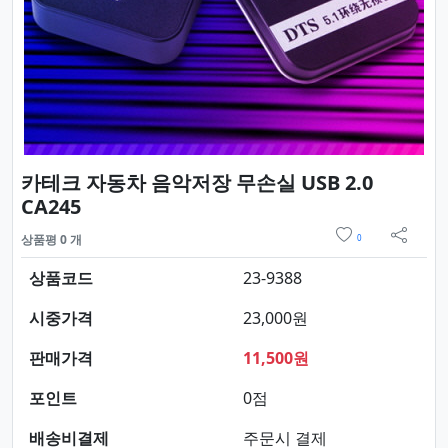
카테크 자동차 음악저장 무손실 USB 2.0
요약정보 및 구매
CA245
위시리스트
상품평 0 개
0
sns 
상품코드
23-9388
시중가격
23,000원
판매가격
11,500원
포인트
0점
배송비결제
주문시 결제