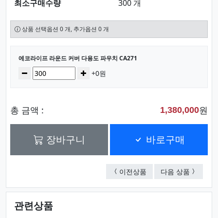
최소구매수량
300 개
상품 선택옵션 0 개, 추가옵션 0 개
선택된 옵션
에코라이프 라운드 커버 다용도 파우치 CA271
수량
감소
증가
+0원
총 금액 :
원
1,380,000
장바구니
바로구매
에코라이프 다채색 투명 
에코라이프
이전상품
다음 상품
관련상품