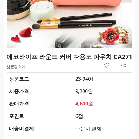
요
에코라이프 라운드 커버 다용도 파우치 CA271
위시리스트
상품평 0 개
0
sns 
상품코드
23-9401
시중가격
9,200원
판매가격
4,600원
포인트
0점
배송비결제
주문시 결제