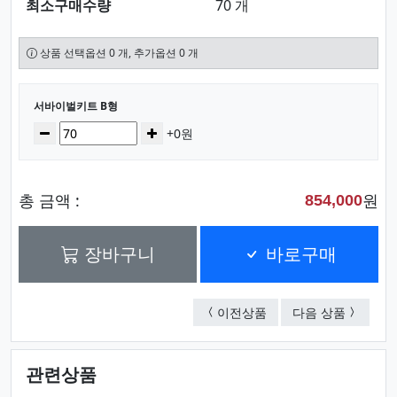
최소구매수량
70 개
상품 선택옵션 0 개, 추가옵션 0 개
선택된 옵션
서바이벌키트 B형
수량
감소
증가
+0원
총 금액 :
원
854,000
장바구니
바로구매
생존키트 B형
SOS키트
이전상품
다음 상품
관련상품