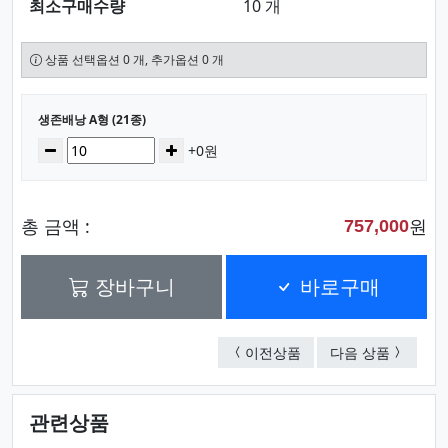
최소구매수량
10 개
상품 선택옵션 0 개, 추가옵션 0 개
선택된 옵션
생존배낭 A형 (21종)
수량
감소
증가
+0원
총 금액 :
원
757,000
장바구니
바로구매
생존배낭 B형 (13종)
생존배낭 
이전상품
다음 상품
관련상품