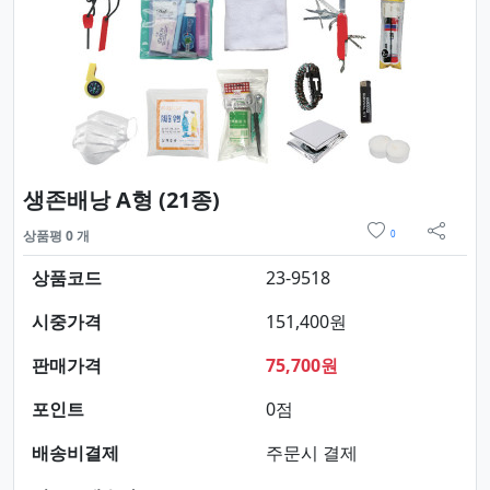
요약정보 및 구매
생존배낭 A형 (21종)
위시리스트
상품평 0 개
0
sns 
상품코드
23-9518
시중가격
151,400원
판매가격
75,700원
포인트
0점
배송비결제
주문시 결제