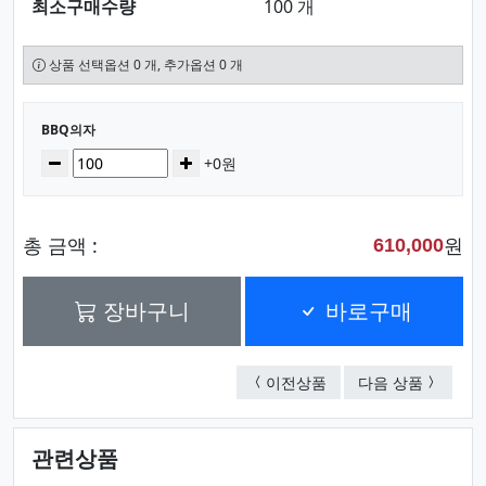
최소구매수량
100 개
상품 선택옵션 0 개, 추가옵션 0 개
선택된 옵션
BBQ의자
수량
감소
증가
+0원
총 금액 :
원
610,000
장바구니
바로구매
포리체어(패턴)
와이드로
이전상품
다음 상품
관련상품