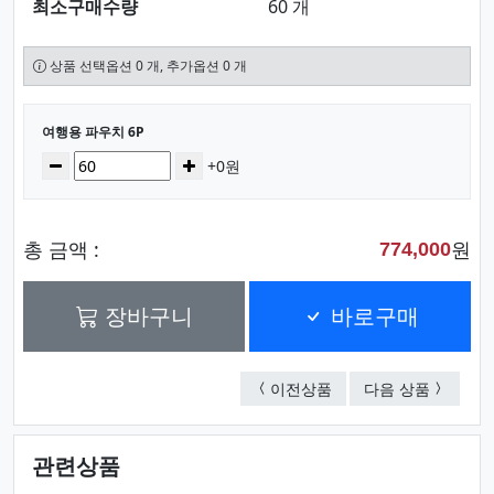
최소구매수량
60 개
상품 선택옵션 0 개, 추가옵션 0 개
선택된 옵션
여행용 파우치 6P
수량
감소
증가
+0원
총 금액 :
원
774,000
장바구니
바로구매
회전식 원형 케이스 (대)
여행용 파
이전상품
다음 상품
관련상품