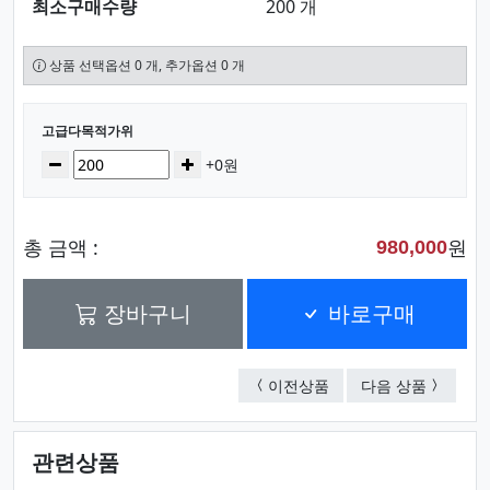
최소구매수량
200 개
상품 선택옵션 0 개, 추가옵션 0 개
선택된 옵션
고급다목적가위
수량
감소
증가
+0원
총 금액 :
원
980,000
장바구니
바로구매
다용도가위다용도집게
적색양손
이전상품
다음 상품
관련상품