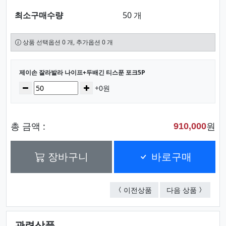
최소구매수량
50 개
상품 선택옵션 0 개, 추가옵션 0 개
선택된 옵션
제이손 잘라발라 나이프+두배긴 티스푼 포크5P
수량
감소
증가
+0원
총 금액 :
원
910,000
장바구니
바로구매
제이손 잘라발라 나이프
제이손 두
이전상품
다음 상품
관련상품