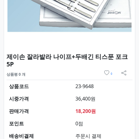
제이손 잘라발라 나이프+두배긴 티스푼 포크
요약정보 및 구매
5P
위시리스트
상품평 0 개
0
sns 
상품코드
23-9648
시중가격
36,400원
판매가격
18,200원
포인트
0점
배송비결제
주문시 결제