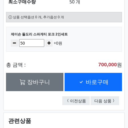
최소구매수량
50 개
상품 선택옵션 0 개, 추가옵션 0 개
선택된 옵션
제이손 돌도리 스파게티 포크 2인세트
수량
감소
증가
+0원
총 금액 :
원
700,000
장바구니
바로구매
로즈샌딩 5P
제이손 돌
이전상품
다음 상품
관련상품