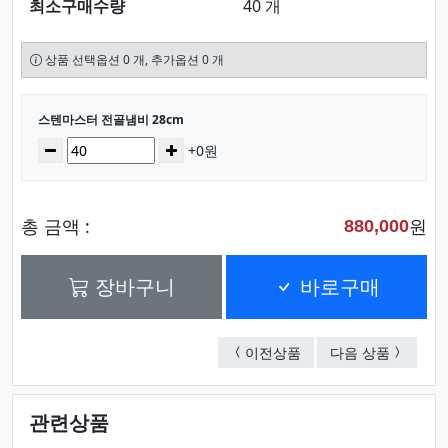
최소구매수량
40 개
상품 선택옵션 0 개, 추가옵션 0 개
선택된 옵션
스텐마스터 전골냄비 28cm
수량
감소
증가
+0원
총 금액 :
원
880,000
장바구니
바로구매
스텐마스터 전골냄비 26
스텐마스터
이전상품
다음 상품
관련상품