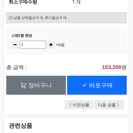
최소구매수량
1 개
상품 선택옵션 0 개, 추가옵션 0 개
선택된 옵션
스텐S형 현판
수량
감소
증가
+0원
총 금액 :
원
103,200
장바구니
바로구매
스텐S형 부식현판
스텐D형
이전상품
다음 상품
관련상품