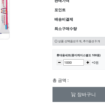
판매가격
포인트
배송비결제
최소구매수량
상품 선택옵션 0 개, 추가옵션 0 개
선택된 옵션
휴대용세트(종이케이스별도 100원)
수량
감소
증가
+0원
총 금액 :
장바구니