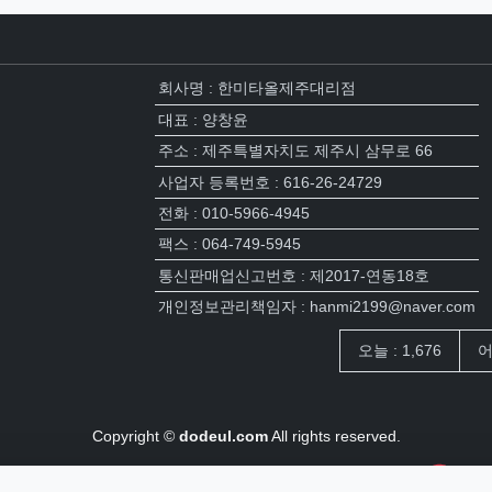
회사명 : 한미타올제주대리점
대표 : 양창윤
주소 : 제주특별자치도 제주시 삼무로 66
사업자 등록번호 : 616-26-24729
전화 : 010-5966-4945
팩스 : 064-749-5945
통신판매업신고번호 : 제2017-연동18호
개인정보관리책임자 : hanmi2199@naver.com
접속자집계
오늘 : 1,676
어
Copyright ©
dodeul.com
All rights reserved.
장바구니
0