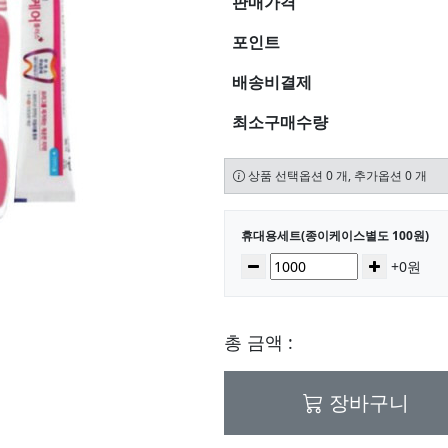
판매가격
포인트
배송비결제
최소구매수량
상품 선택옵션 0 개, 추가옵션 0 개
선택된 옵션
휴대용세트(종이케이스별도 100원)
수량
감소
증가
+0원
총 금액 :
장바구니