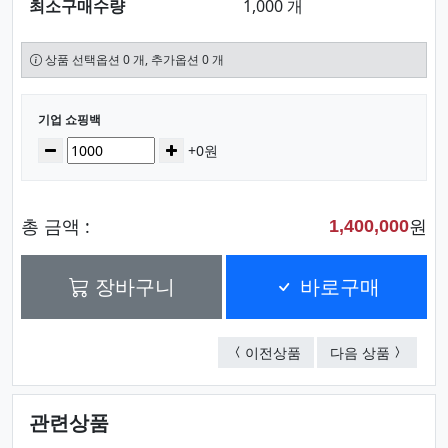
최소구매수량
1,000 개
상품 선택옵션 0 개, 추가옵션 0 개
선택된 옵션
기업 쇼핑백
수량
감소
증가
+0원
총 금액 :
원
1,400,000
장바구니
바로구매
기업 쇼핑백
기업 쇼
이전상품
다음 상품
관련상품