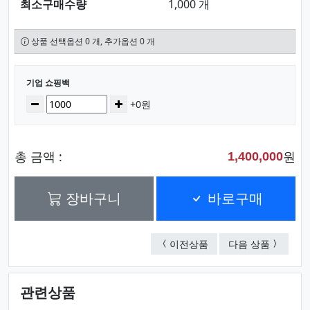
최소구매수량
1,000 개
상품 선택옵션 0 개, 추가옵션 0 개
선택된 옵션
기업 쇼핑백
수량
감소
증가
+0원
총 금액 :
원
1,400,000
장바구니
바로구매
껌통
기업 쇼
이전상품
다음 상품
관련상품