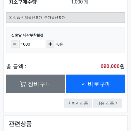
최소구매수량
1,000 개
상품 선택옵션 0 개, 추가옵션 0 개
선택된 옵션
신로얄 사각부착볼펜
수량
감소
증가
+0원
총 금액 :
원
690,000
장바구니
바로구매
신패션꽂이볼펜 B
신패션 
이전상품
다음 상품
관련상품