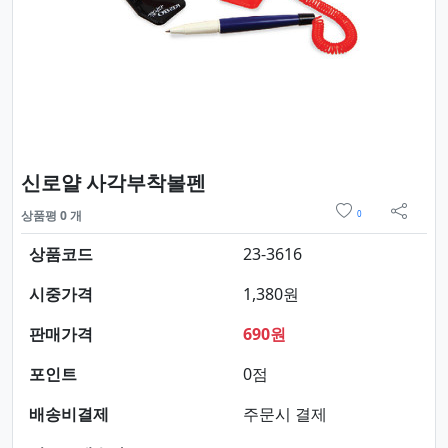
요약정보 및 구매
신로얄 사각부착볼펜
위시리스트
상품평 0 개
0
sns 
상품코드
23-3616
시중가격
1,380원
판매가격
690원
포인트
0점
배송비결제
주문시 결제