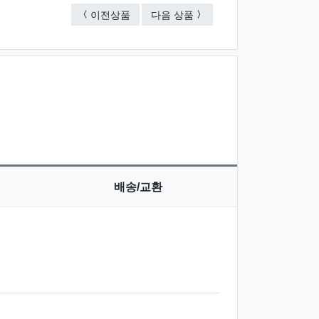
신패션꽂이 A
신로얄 사각부착볼펜
이전상품
다음 상품
배송/교환