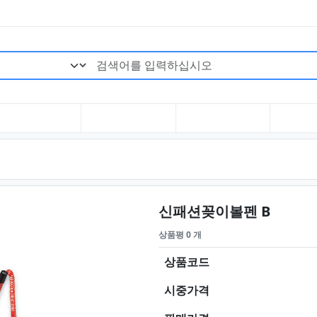
검색어 필수
요약정보
신패션꽂이볼펜 B
상품평 0 개
상품코드
시중가격