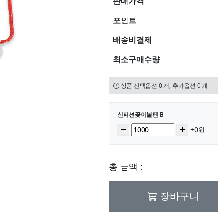
판매가격
포인트
배송비결제
최소구매수량
상품 선택옵션 0 개, 추가옵션 0 개
선택된 옵션
신패션꽂이볼펜 B
수량
감소
증가
+0원
총 금액 :
장바구니