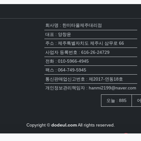
회사명 : 한미타올제주대리점
대표 : 양창윤
주소 : 제주특별자치도 제주시 삼무로 66
사업자 등록번호 : 616-26-24729
전화 : 010-5966-4945
팩스 : 064-749-5945
통신판매업신고번호 : 제2017-연동18호
개인정보관리책임자 : hanmi2199@naver.com
접속자집계
오늘 : 885
어
Copyright ©
dodeul.com
All rights reserved.
장바구니
0