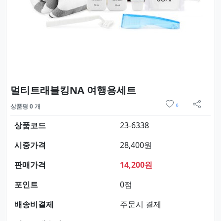
요약정보 및 구매
멀티트래블킹NA 여행용세트
위시리스트
상품평 0 개
0
sns 
상품코드
23-6338
시중가격
28,400원
판매가격
14,200원
포인트
0점
배송비결제
주문시 결제