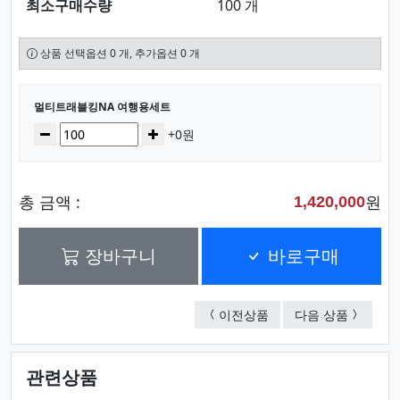
최소구매수량
100 개
상품 선택옵션 0 개, 추가옵션 0 개
선택된 옵션
멀티트래블킹NA 여행용세트
수량
감소
증가
+0원
총 금액 :
원
1,420,000
장바구니
바로구매
체스담요 중
멀티트래
이전상품
다음 상품
관련상품