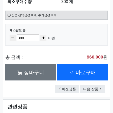
최소구매수량
300 개
상품 선택옵션 0 개, 추가옵션 0 개
선택된 옵션
체스담요 중
수량
감소
증가
+0원
총 금액 :
원
960,000
장바구니
바로구매
플랜체크담요 중
멀티트래
이전상품
다음 상품
관련상품