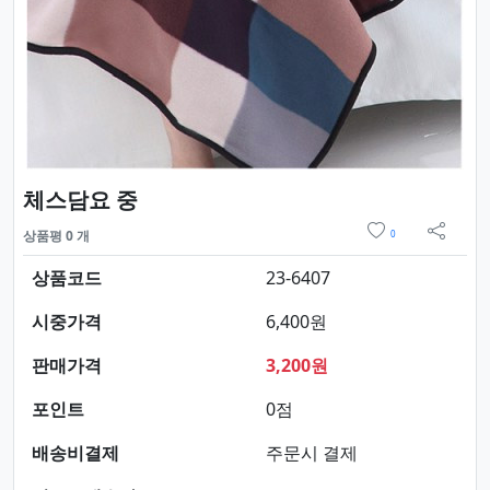
요약정보 및 구매
체스담요 중
위시리스트
상품평 0 개
0
sns 
상품코드
23-6407
시중가격
6,400원
판매가격
3,200원
포인트
0점
배송비결제
주문시 결제